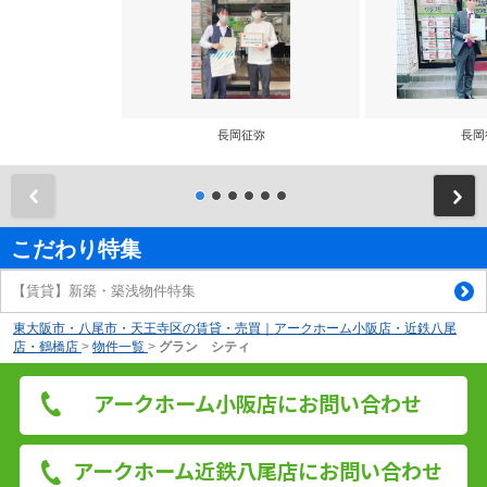
長岡征弥
長岡
前
こだわり特集
【賃貸】新築・築浅物件特集
東大阪市・八尾市・天王寺区の賃貸・売買｜アークホーム小阪店・近鉄八尾
店・鶴橋店
>
物件一覧
>
グラン シティ
アークホーム小阪店にお問い合わせ
アークホーム近鉄八尾店にお問い合わせ