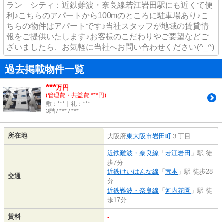
ラン シティ：近鉄難波・奈良線若江岩田駅にも近くて便
利♪こちらのアパートから100mのところに駐車場あり♪こ
ちらの物件はアパートです♪当社スタッフが地域の賃貸情
報をご提供いたします♪お客様のこだわりやご要望などご
ざいましたら、お気軽に当社へお問い合わせください(^_^)
過去掲載物件一覧
***
万円
(管理費・共益費 ***円)
敷：***｜礼：***
3階 / *** / ***
所在地
大阪府
東大阪市
岩田町
３丁目
近鉄難波・奈良線
「
若江岩田
」駅 徒
歩7分
近鉄けいはんな線
「
荒本
」駅 徒歩28
交通
分
近鉄難波・奈良線
「
河内花園
」駅 徒
歩17分
賃料
-