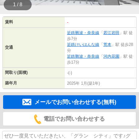
1 / 8
賃料
-
近鉄難波・奈良線
「
若江岩田
」駅 徒
歩7分
近鉄けいはんな線
「
荒本
」駅 徒歩28
交通
分
近鉄難波・奈良線
「
河内花園
」駅 徒
歩17分
間取り(面積)
-(-)
築年月
2025年 1月(築1年)
メールでお問い合わせする(無料)
電話でお問い合わせする
ぜひ一度見ていただきたい、「グラン シティ」です♪グ