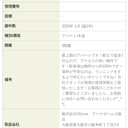
管理費等
-
面積
-
築年数
2025年 1月 (築1年)
種別/構造
アパート/木造
階建
3階建
最上階のアパートです！駅まで徒歩7
分なので、アクセスの良い物件で
す！駐車場は物件から約100mです！
場所が平坦なのは、ランニングをす
る上で抑えたいポイントですね！当
備考
社スタッフが地域の賃貸情報をご提
供いたします！お客様のこだわりや
ご要望などございましたら、お気軽
に当社へお問い合わせください(*^_^
*)
株式会社OnLine アークホーム小阪
店
取扱会社
大阪府東大阪市小阪本町１丁目2-6