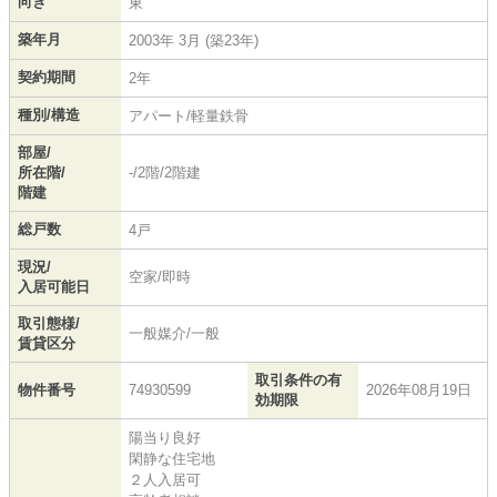
向き
東
築年月
2003年 3月 (築23年)
契約期間
2年
種別/構造
アパート/軽量鉄骨
部屋/
所在階/
-/2階/2階建
階建
総戸数
4戸
現況/
空家/即時
入居可能日
取引態様/
一般媒介/一般
賃貸区分
取引条件の有
物件番号
74930599
2026年08月19日
効期限
陽当り良好
閑静な住宅地
２人入居可