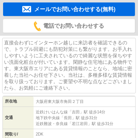
メールでお問い合わせする(無料)
電話でお問い合わせする
直接会わずにインターホン越しに来訪者を確認できるの
で、トラブル回避にも防犯対策にも繋がります。お手入れ
しやすいように工夫されているので綺麗な状態を保ちやす
い洗面化粧台が付いています。閑静な住宅地にある物件で
す。東大阪市エリアにある賃貸情報のことなら、地域に密
着した当社へお任せ下さい。当社は、多種多様な賃貸情報
を取り扱っております。ご要望や不明な点などございまし
たら、お気軽にご連絡下さい。
所在地
大阪府
東大阪市
角田
２丁目
近鉄けいはんな線
「
吉田
」駅 徒歩14分
交通
地下鉄中央線
「
長田
」駅 徒歩31分
近鉄難波・奈良線
「
若江岩田
」駅 徒歩31分
間取り/
2DK