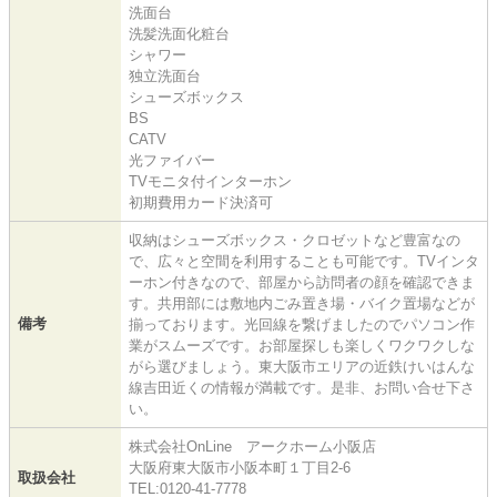
洗面台
洗髪洗面化粧台
シャワー
独立洗面台
シューズボックス
BS
CATV
光ファイバー
TVモニタ付インターホン
初期費用カード決済可
収納はシューズボックス・クロゼットなど豊富なの
で、広々と空間を利用することも可能です。TVインタ
ーホン付きなので、部屋から訪問者の顔を確認できま
す。共用部には敷地内ごみ置き場・バイク置場などが
備考
揃っております。光回線を繋げましたのでパソコン作
業がスムーズです。お部屋探しも楽しくワクワクしな
がら選びましょう。東大阪市エリアの近鉄けいはんな
線吉田近くの情報が満載です。是非、お問い合せ下さ
い。
株式会社OnLine アークホーム小阪店
大阪府東大阪市小阪本町１丁目2-6
取扱会社
TEL:0120-41-7778