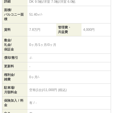
詳細
DK 9.5帖
/
洋室 7.0帖
/
洋室 6.0帖
面積/
バルコニー面
51.40㎡/-
積
管理費・
賃料
7.8万円
4,000円
共益費
敷金/
礼金/
0ヶ月/1ヶ月/0ヶ月
保証金
償却/敷引
-/-
更新料
-
権利金/
0ヶ月/-
雑費
駐車場/
空有(1台)/11,000円 (税込)
月額料金
保険加入 / 料
有 / -
金