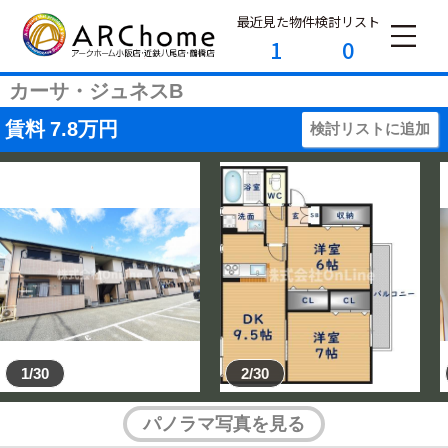
最近見た物件
検討リスト
1
0
カーサ・ジュネスB
賃料
7.8
万円
検討リストに追加
1/30
2/30
パノラマ写真を見る