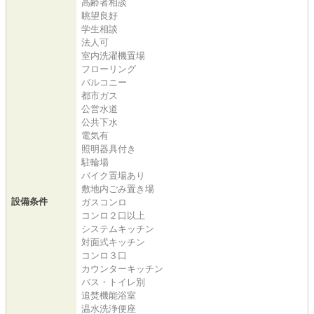
高齢者相談
眺望良好
学生相談
法人可
室内洗濯機置場
フローリング
バルコニー
都市ガス
公営水道
公共下水
電気有
照明器具付き
駐輪場
バイク置場あり
敷地内ごみ置き場
設備条件
ガスコンロ
コンロ２口以上
システムキッチン
対面式キッチン
コンロ３口
カウンターキッチン
バス・トイレ別
追焚機能浴室
温水洗浄便座