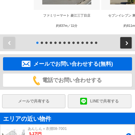
ファミリーマート 菱江三丁目店
セブンイレブン 
約837m／11分
約811
前
メールでお問い合わせする(無料)
電話でお問い合わせする
メールで共有する
LINEで共有する
エリアの近い物件
あんしん＋衣摺08-7001
5.3
万
円