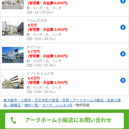
(管理費・共益費 6,000円)
敷：0ヶ月｜礼：0ヶ月
1階 / 1K / 25.04㎡
アルム久宝寺
6
万
円
(管理費・共益費 3,000円)
敷：0ヶ月｜礼：1ヶ月
1階 / 1DK / 38.20㎡
ボヌールⅠ
5.7
万
円
(管理費・共益費 5,000円)
敷：1万円｜礼：1ヶ月
2階 / 1DK / 35.40㎡
メゾンれもんの木
6.4
万
円
(管理費・共益費 3,000円)
敷：0ヶ月｜礼：1ヶ月
2階 / 1DK / 34.62㎡
東大阪市・八尾市・天王寺区の賃貸・売買｜アークホーム小阪店・近鉄八尾
店・鶴橋店
>
物件一覧
>
カーサ・ジュネスB
>
物件詳細
アークホーム小阪店にお問い合わせ