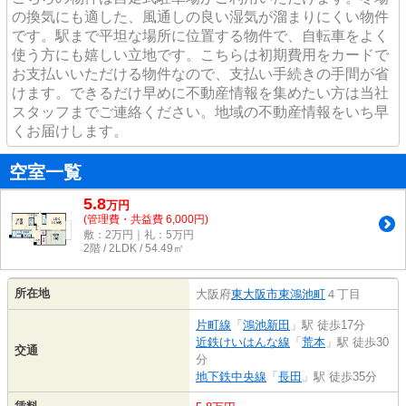
の換気にも適した、風通しの良い湿気が溜まりにくい物件
です。駅まで平坦な場所に位置する物件で、自転車をよく
使う方にも嬉しい立地です。こちらは初期費用をカードで
お支払いいただける物件なので、支払い手続きの手間が省
けます。できるだけ早めに不動産情報を集めたい方は当社
スタッフまでご連絡ください。地域の不動産情報をいち早
くお届けします。
空室一覧
5.8
万
円
(管理費・共益費 6,000円)
敷：2万円｜礼：5万円
2階 / 2LDK / 54.49㎡
所在地
大阪府
東大阪市
東鴻池町
４丁目
片町線
「
鴻池新田
」駅 徒歩17分
近鉄けいはんな線
「
荒本
」駅 徒歩30
交通
分
地下鉄中央線
「
長田
」駅 徒歩35分