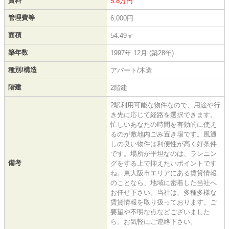
賃料
5.8万円
管理費等
6,000円
面積
54.49㎡
築年数
1997年 12月 (築28年)
種別/構造
アパート/木造
階建
2階建
2駅利用可能な物件なので、用途や行
き先に応じて経路を選択できます。
忙しいあなたの時間を有効的に使え
るのが敷地内ごみ置き場です。風通
しの良い物件は利便性が高く好条件
です。場所が平坦なのは、ランニン
備考
グをする上で抑えたいポイントです
ね。東大阪市エリアにある賃貸情報
のことなら、地域に密着した当社へ
お任せ下さい。当社は、多種多様な
賃貸情報を取り扱っております。ご
要望や不明な点などございました
ら、お気軽にご連絡下さい。