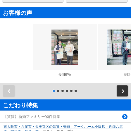
お客様の声
長岡征弥
長岡
前
こだわり特集
【賃貸】新婚ファミリー物件特集
東大阪市・八尾市・天王寺区の賃貸・売買｜アークホーム小阪店・近鉄八尾