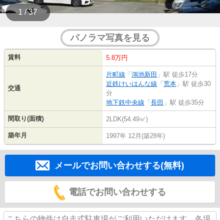
1 / 37
パノラマ写真を見る
賃料
5.8万円
片町線
「
鴻池新田
」駅 徒歩17分
近鉄けいはんな線
「
荒本
」駅 徒歩30
交通
分
地下鉄中央線
「
長田
」駅 徒歩35分
間取り(面積)
2LDK(54.49㎡)
築年月
1997年 12月(築28年)
メールでお問い合わせする(無料)
電話でお問い合わせする
こちらの物件は自走式駐車場がご利用いただけます。冬場