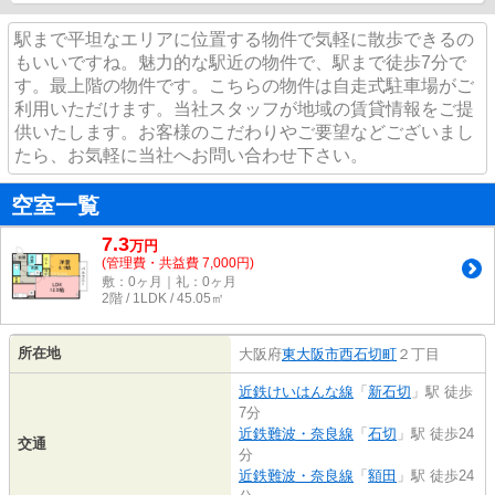
駅まで平坦なエリアに位置する物件で気軽に散歩できるの
もいいですね。魅力的な駅近の物件で、駅まで徒歩7分で
す。最上階の物件です。こちらの物件は自走式駐車場がご
利用いただけます。当社スタッフが地域の賃貸情報をご提
供いたします。お客様のこだわりやご要望などございまし
たら、お気軽に当社へお問い合わせ下さい。
空室一覧
7.3
万
円
(管理費・共益費 7,000円)
敷：0ヶ月｜礼：0ヶ月
2階 / 1LDK / 45.05㎡
所在地
大阪府
東大阪市
西石切町
２丁目
近鉄けいはんな線
「
新石切
」駅 徒歩
7分
近鉄難波・奈良線
「
石切
」駅 徒歩24
交通
分
近鉄難波・奈良線
「
額田
」駅 徒歩24