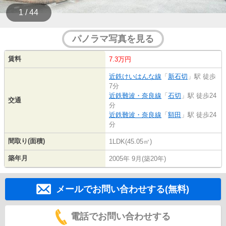
1 / 44
パノラマ写真を見る
賃料
7.3万円
近鉄けいはんな線
「
新石切
」駅 徒歩
7分
近鉄難波・奈良線
「
石切
」駅 徒歩24
交通
分
近鉄難波・奈良線
「
額田
」駅 徒歩24
分
間取り(面積)
1LDK(45.05㎡)
築年月
2005年 9月(築20年)
メールでお問い合わせする(無料)
電話でお問い合わせする