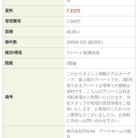
分
賃料
7.3万円
管理費等
7,000円
面積
45.05㎡
築年数
2005年 9月 (築20年)
種別/構造
アパート/軽量鉄骨
階建
2階建
こだわりポイント満載のアルカーデ
ィア。最上階のアパートです。2駅利
用できるアパートは電車での移動が
便利です。こちらのアパートは自走
備考
式駐車場がご利用いただけます。当
社スタッフが地域の賃貸情報をご提
供いたします。お客様のこだわりや
ご要望などございましたら、お気軽
に当社へお問い合わせ下さい。
株式会社OnLine アークホーム小阪
店