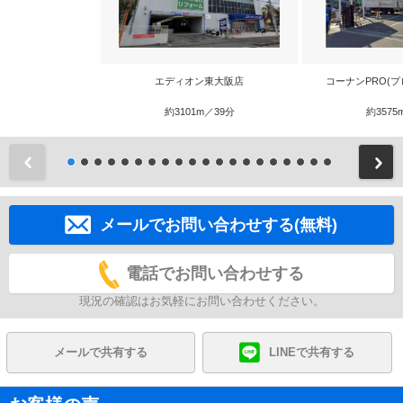
エディオン東大阪店
コーナンPRO(プ
約3101m／39分
約3575
前
メールでお問い合わせする(無料)
電話でお問い合わせする
現況の確認はお気軽にお問い合わせください。
メールで共有する
LINEで共有する