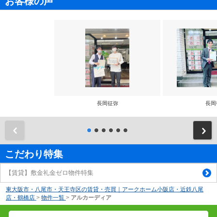
お客様の声
長岡征弥
長岡
前
こだわり特集
【賃貸】敷金礼金ゼロ物件特集
東大阪市・八尾市・天王寺区の賃貸・売買｜アークホーム小阪店・近鉄八尾
店・鶴橋店
>
物件一覧
>
アルカーディア