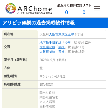
最近見た物件
検討リスト
0
0
アリビラ鶴橋の過去掲載物件情報
所在地
大阪府
大阪市東成区
玉津
３丁目
地下鉄千日前線
「
今里
」駅 徒歩12分
交通
大阪環状線
「
鶴橋
」駅 徒歩11分
大阪環状線
「
玉造
」駅 徒歩16分
築年月（築年数）
2025年 9月（新築）
方位
北
種別/構造
マンション/鉄骨造
所在階/階建
1階/4階建
陽当り良好
閑静な住宅地
２人入居可
高齢者相談