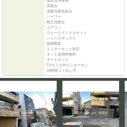
温水洗浄便座
洗面台
洗髪洗面化粧台
シャワー
独立洗面台
エアコン
ウォークインクロゼット
シューズボックス
収納豊富
インターネット対応
ネット使用料無料
オートロック
TVモニタ付インターホン
24時間ゴミ出し可