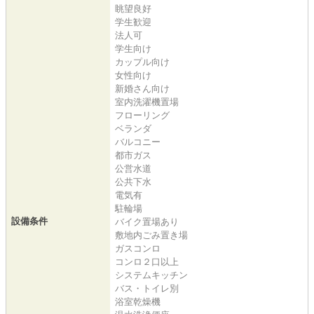
眺望良好
学生歓迎
法人可
学生向け
カップル向け
女性向け
新婚さん向け
室内洗濯機置場
フローリング
ベランダ
バルコニー
都市ガス
公営水道
公共下水
電気有
駐輪場
設備条件
バイク置場あり
敷地内ごみ置き場
ガスコンロ
コンロ２口以上
システムキッチン
バス・トイレ別
浴室乾燥機