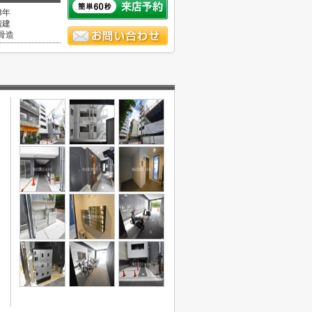
3年
階建
骨造