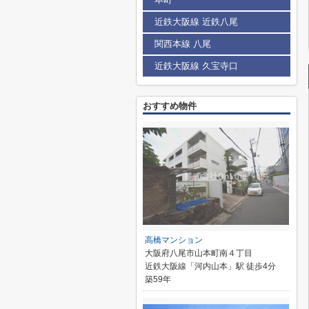
近鉄大阪線 近鉄八尾
関西本線 八尾
近鉄大阪線 久宝寺口
おすすめ物件
高橋マンション
大阪府八尾市山本町南４丁目
近鉄大阪線「河内山本」駅 徒歩4分
築59年