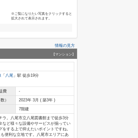
※ご覧になりたい写真をクリックすると
拡大されて表示されます。
情報の見方
【マンション】
線
「
八尾
」駅 徒歩19分
益費
-
年数）
2023年 3月 ( 築3年 )
7階建
チラ。八尾市立八尾図書館まで徒歩3分
タなど様々な設備やサービスが揃ってい
グをする上で抑えたいポイントですね。
にも便利な立地です。八尾市エリアにあ