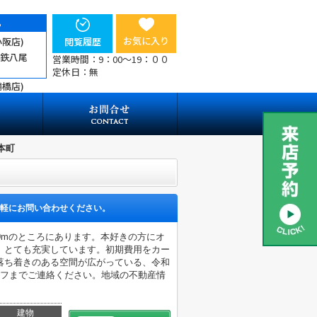
ら
お気に入り
小阪店)
閲覧履歴
近鉄八尾
営業時間：9：00～19：００
定休日：無
鶴橋店)
本町
軽にお問い合わせください。
0mのところにあります。本好きの方にオ
、とても充実しています。初期費用をカー
落ち着きのある空間が広がっている、令和
ッフまでご連絡ください。地域の不動産情
建物