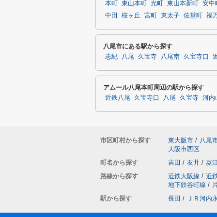
本町
東山本町
光町
東山本新町
安中
中田
桜ヶ丘
宮町
東太子
佐堂町
福
八尾市にある駅から探す
志紀
八尾
久宝寺
八尾南
久宝寺口
アムール八尾本町周辺の駅から探す
近鉄八尾
久宝寺口
八尾
久宝寺
河内
市区町村から探す
東大阪市
/
八尾
大阪市西区
町名から探す
吉田
/
友井
/
菱
路線から探す
近鉄大阪線
/
近
地下鉄谷町線
/
駅から探す
長田
/
ＪＲ河内