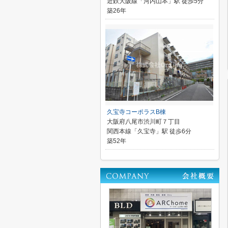
近鉄大阪線「河内山本」駅 徒歩5分
築26年
久宝寺コーポラスB棟
大阪府八尾市渋川町７丁目
関西本線「久宝寺」駅 徒歩6分
築52年