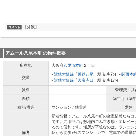
【外観】
コメント
アムール八尾本町
の物件概要
所在地
大阪府
八尾市
本町
２丁目
近鉄大阪線
「
近鉄八尾
」駅 徒歩7分
関西本
交通
近鉄大阪線
「
久宝寺口
」駅 徒歩17分
賃料
-
管理費・共
面積
-
築年月（築
種別/構造
マンション / 鉄骨造
階建
新着情報：アムール八尾本町の空室情報ならコ
です。共用部には敷地内ごみ置き場・エレベー
るので便利です。場所が平坦なのは、ランニン
備考
駅から徒歩7分のマンションで、電車での通勤