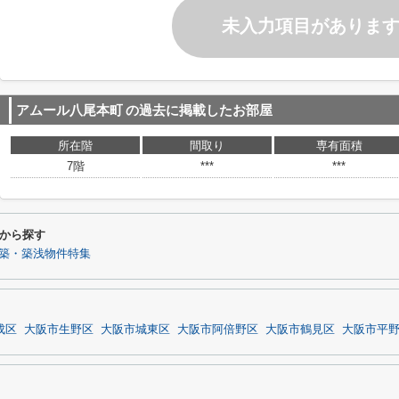
未入力項目がありま
アムール八尾本町
の過去に掲載したお部屋
所在階
間取り
専有面積
7階
***
***
から探す
築・築浅物件特集
成区
大阪市生野区
大阪市城東区
大阪市阿倍野区
大阪市鶴見区
大阪市平