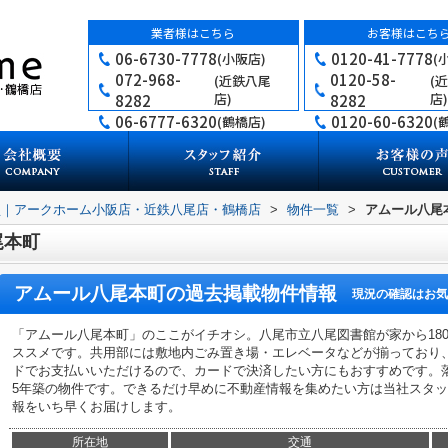
業者様はこちら
お客様はこち
06-6730-7778
0120-41-7778
(小阪店)
(
072-968-
0120-58-
(近鉄八尾
(
店)
店)
8282
8282
06-6777-6320
0120-60-6320
(鶴橋店)
(
買｜アークホーム小阪店・近鉄八尾店・鶴橋店
>
物件一覧
>
アムール八尾
尾本町
アムール八尾本町
の過去掲載物件情報
現況の確認はお気
「アムール八尾本町」のここがイチオシ。八尾市立八尾図書館が家から18
ススメです。共用部には敷地内ごみ置き場・エレベータなどが揃っており
ドでお支払いいただけるので、カードで決済したい方にもおすすめです。
5年築の物件です。できるだけ早めに不動産情報を集めたい方は当社スタ
報をいち早くお届けします。
所在地
交通