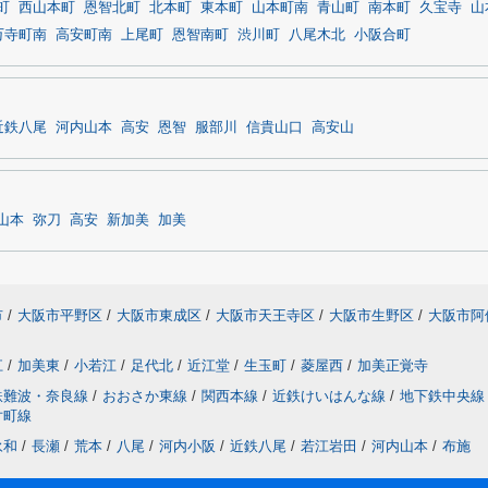
町
西山本町
恩智北町
北本町
東本町
山本町南
青山町
南本町
久宝寺
山
万寺町南
高安町南
上尾町
恩智南町
渋川町
八尾木北
小阪合町
近鉄八尾
河内山本
高安
恩智
服部川
信貴山口
高安山
山本
弥刀
高安
新加美
加美
市
/
大阪市平野区
/
大阪市東成区
/
大阪市天王寺区
/
大阪市生野区
/
大阪市阿
江
/
加美東
/
小若江
/
足代北
/
近江堂
/
生玉町
/
菱屋西
/
加美正覚寺
鉄難波・奈良線
/
おおさか東線
/
関西本線
/
近鉄けいはんな線
/
地下鉄中央線
片町線
永和
/
長瀬
/
荒本
/
八尾
/
河内小阪
/
近鉄八尾
/
若江岩田
/
河内山本
/
布施