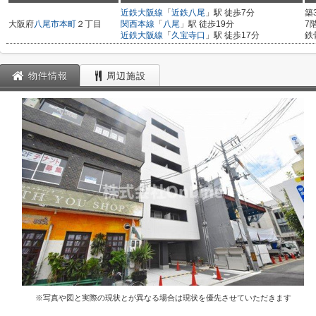
近鉄大阪線
「
近鉄八尾
」駅 徒歩7分
築
大阪府
八尾市
本町
２丁目
関西本線
「
八尾
」駅 徒歩19分
7
近鉄大阪線
「
久宝寺口
」駅 徒歩17分
鉄
物件情報
周辺施設
※写真や図と実際の現状とが異なる場合は現状を優先させていただきます