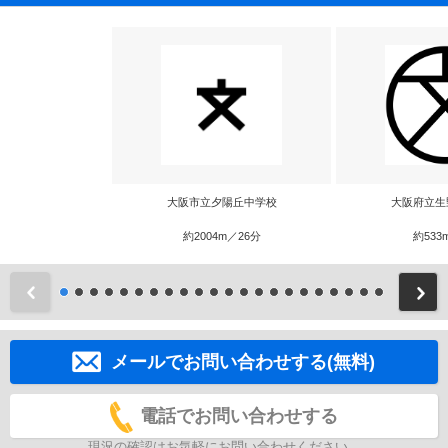
大阪市立夕陽丘中学校
大阪府立生
約2004m／26分
約533
前
メールでお問い合わせする(無料)
電話でお問い合わせする
現況の確認はお気軽にお問い合わせください。