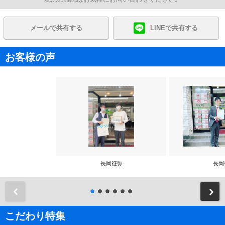
メールで共有する
LINEで共有する
お客様の声
長岡征弥
長岡
前
こだわり特集