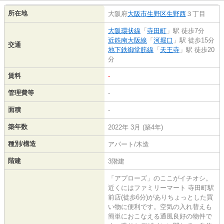
所在地
大阪府
大阪市生野区
生野西
３丁目
大阪環状線
「
寺田町
」駅 徒歩7分
近鉄南大阪線
「
河堀口
」駅 徒歩15分
交通
地下鉄御堂筋線
「
天王寺
」駅 徒歩20
分
賃料
-
管理費等
-
面積
-
築年数
2022年 3月 (築4年)
種別/構造
アパート/木造
階建
3階建
「アプローズ」のここがイチオシ。
近くにはファミリーマート 寺田町駅
前店(徒歩6分)がありちょっとした買
い物に便利です。空気の入れ替えも
簡単におこなえる通風良好の物件で