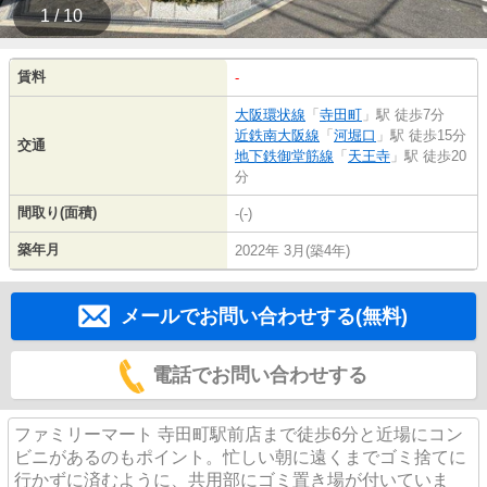
1 / 10
賃料
-
大阪環状線
「
寺田町
」駅 徒歩7分
近鉄南大阪線
「
河堀口
」駅 徒歩15分
交通
地下鉄御堂筋線
「
天王寺
」駅 徒歩20
分
間取り(面積)
-(-)
築年月
2022年 3月(築4年)
メールでお問い合わせする(無料)
電話でお問い合わせする
ファミリーマート 寺田町駅前店まで徒歩6分と近場にコン
ビニがあるのもポイント。忙しい朝に遠くまでゴミ捨てに
行かずに済むように、共用部にゴミ置き場が付いていま