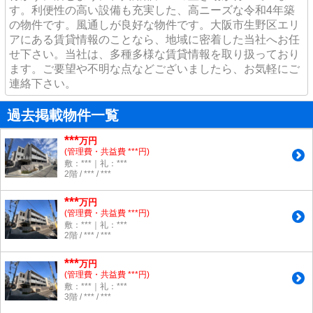
す。利便性の高い設備も充実した、高ニーズな令和4年築
の物件です。風通しが良好な物件です。大阪市生野区エリ
アにある賃貸情報のことなら、地域に密着した当社へお任
せ下さい。当社は、多種多様な賃貸情報を取り扱っており
ます。ご要望や不明な点などございましたら、お気軽にご
連絡下さい。
過去掲載物件一覧
***
万円
(管理費・共益費 ***円)
敷：***｜礼：***
2階 / *** / ***
***
万円
(管理費・共益費 ***円)
敷：***｜礼：***
2階 / *** / ***
***
万円
(管理費・共益費 ***円)
敷：***｜礼：***
3階 / *** / ***