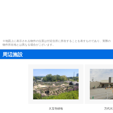
※地図上に表示される物件の位置は付近住所に所在することを表すものであり、実際の
物件所在地とは異なる場合がございます。
周辺施設
久宝寺緑地
万代大