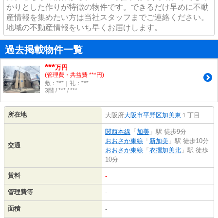
かりとした作りが特徴の物件です。できるだけ早めに不動
産情報を集めたい方は当社スタッフまでご連絡ください。
地域の不動産情報をいち早くお届けします。
過去掲載物件一覧
***
万円
(管理費・共益費 ***円)
敷：***｜礼：***
3階 / *** / ***
所在地
大阪府
大阪市平野区
加美東
１丁目
関西本線
「
加美
」駅 徒歩9分
おおさか東線
「
新加美
」駅 徒歩10分
交通
おおさか東線
「
衣摺加美北
」駅 徒歩
10分
賃料
-
管理費等
-
面積
-