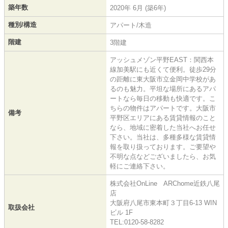
築年数
2020年 6月 (築6年)
種別/構造
アパート/木造
階建
3階建
アッシュメゾン平野EAST：関西本
線加美駅にも近くて便利。徒歩29分
の距離に東大阪市立金岡中学校があ
るのも魅力。平坦な場所にあるアパ
ートなら毎日の移動も快適です。こ
ちらの物件はアパートです。大阪市
備考
平野区エリアにある賃貸情報のこと
なら、地域に密着した当社へお任せ
下さい。当社は、多種多様な賃貸情
報を取り扱っております。ご要望や
不明な点などございましたら、お気
軽にご連絡下さい。
株式会社OnLine ARChome近鉄八尾
店
大阪府八尾市東本町３丁目6-13 WIN
取扱会社
ビル 1F
TEL:0120-58-8282