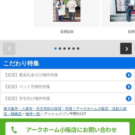
長岡征弥
長岡
前
こだわり特集
【賃貸】敷金礼金ゼロ物件特集
【賃貸】ペット可物件特集
【賃貸】学生向け物件特集
東大阪市・八尾市・天王寺区の賃貸・売買｜アークホーム小阪店・近鉄八尾
店・鶴橋店
>
物件一覧
>
アッシュメゾン平野EAST
アークホーム小阪店にお問い合わせ