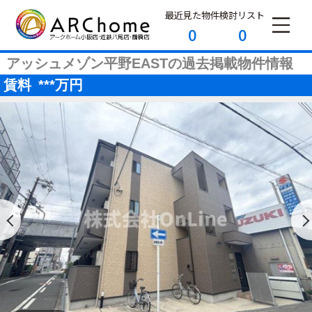
最近見た物件
検討リスト
0
0
アッシュメゾン平野EASTの過去掲載物件情報
賃料
***
万円