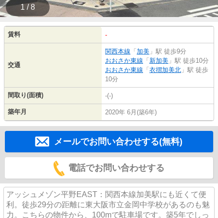
1 / 8
賃料
-
関西本線
「
加美
」駅 徒歩9分
おおさか東線
「
新加美
」駅 徒歩10分
交通
おおさか東線
「
衣摺加美北
」駅 徒歩
10分
間取り(面積)
-(-)
築年月
2020年 6月(築6年)
メールでお問い合わせする(無料)
電話でお問い合わせする
アッシュメゾン平野EAST：関西本線加美駅にも近くて便
利。徒歩29分の距離に東大阪市立金岡中学校があるのも魅
力。こちらの物件から、100mで駐車場です。築5年でしっ