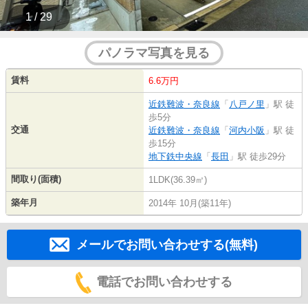
1 / 29
パノラマ写真を見る
賃料
6.6万円
近鉄難波・奈良線
「
八戸ノ里
」駅 徒
歩5分
交通
近鉄難波・奈良線
「
河内小阪
」駅 徒
歩15分
地下鉄中央線
「
長田
」駅 徒歩29分
間取り(面積)
1LDK(36.39㎡)
築年月
2014年 10月(築11年)
メールでお問い合わせする(無料)
電話でお問い合わせする