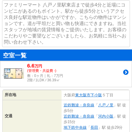
ファミリーマート 八戸ノ里駅東店まで徒歩4分と近場にコ
ンビニがあるのもポイント。駅から徒歩5分というアクセ
ス良好な駅近物件はいかがですか。こちらの物件はマンシ
ョンです。道が平坦だと買い物も快適にできますね。当社
スタッフが地域の賃貸情報をご提供いたします。お客様の
こだわりやご要望などございましたら、お気軽に当社へお
問い合わせ下さい。
空室一覧
6.6
万
円
(管理費・共益費 -)
敷：0ヶ月｜礼：7万円
2階 / 1LDK / 36.39㎡
所在地
大阪府
東大阪市
下小阪
５丁目
近鉄難波・奈良線
「
八戸ノ里
」駅 徒
歩5分
交通
近鉄難波・奈良線
「
河内小阪
」駅 徒
歩15分
地下鉄中央線
「
長田
」駅 徒歩29分