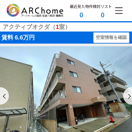
最近見た物件
検討リスト
0
0
アクティブオクダ（
1
室）
賃料
6.6万円
空室情報を確認