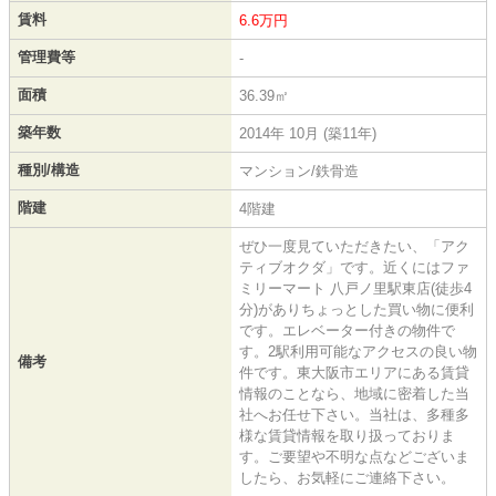
賃料
6.6万円
管理費等
-
面積
36.39㎡
築年数
2014年 10月 (築11年)
種別/構造
マンション/鉄骨造
階建
4階建
ぜひ一度見ていただきたい、「アク
ティブオクダ」です。近くにはファ
ミリーマート 八戸ノ里駅東店(徒歩4
分)がありちょっとした買い物に便利
です。エレベーター付きの物件で
す。2駅利用可能なアクセスの良い物
備考
件です。東大阪市エリアにある賃貸
情報のことなら、地域に密着した当
社へお任せ下さい。当社は、多種多
様な賃貸情報を取り扱っておりま
す。ご要望や不明な点などございま
したら、お気軽にご連絡下さい。