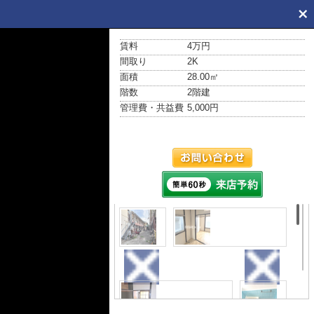
賃料
4万円
間取り
2K
面積
28.00㎡
階数
2階建
管理費・共益費
5,000円
外観
居間・リビング