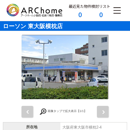
最近見た物件
検討リスト
0
0
ローソン 東大阪横枕店
前
次
画像タップで拡大表示【
1
/1】
所在地
大阪府東大阪市横枕2-4