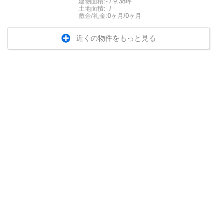
建物面積:
- / 9.38坪
土地面積:
- / -
敷金/礼金:
0ヶ月/0ヶ月
近くの物件をもっと見る