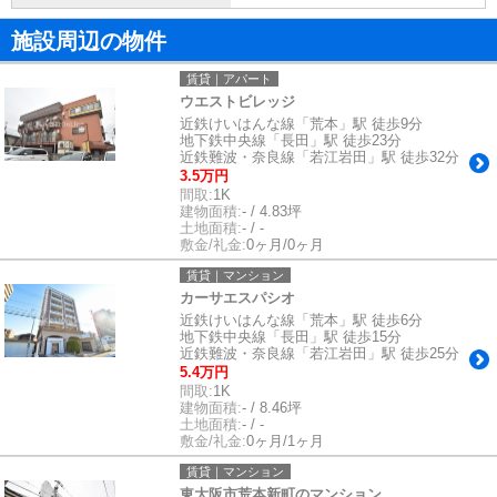
施設周辺の物件
賃貸｜アパート
ウエストビレッジ
近鉄けいはんな線「荒本」駅 徒歩9分
地下鉄中央線「長田」駅 徒歩23分
近鉄難波・奈良線「若江岩田」駅 徒歩32分
3.5万円
間取:
1K
建物面積:
- / 4.83坪
土地面積:
- / -
敷金/礼金:
0ヶ月/0ヶ月
賃貸｜マンション
カーサエスパシオ
近鉄けいはんな線「荒本」駅 徒歩6分
地下鉄中央線「長田」駅 徒歩15分
近鉄難波・奈良線「若江岩田」駅 徒歩25分
5.4万円
間取:
1K
建物面積:
- / 8.46坪
土地面積:
- / -
敷金/礼金:
0ヶ月/1ヶ月
賃貸｜マンション
東大阪市荒本新町のマンション